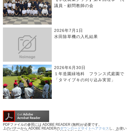
議員・顧問教師の会
2026年7月1日
水田除草機の入札結果
2026年6月30日
１年造園緑地科 フランス式庭園で
「タマイブキの刈り込み実習」
PDFファイルの参照には ADOBE READER (無料)が必要です。
上のバナーから ADOBE READERの
ダウンロードサイトへアクセス
し、お使い