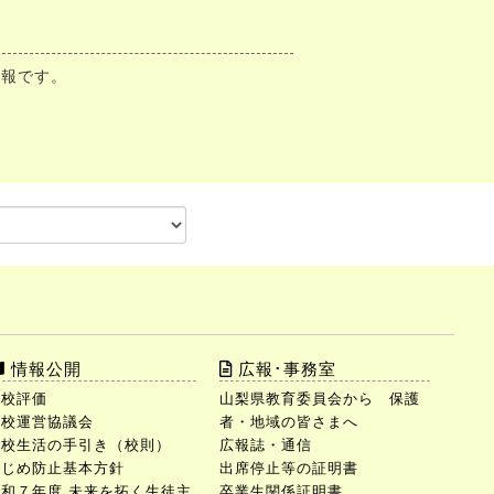
情報です。
情報公開
広報･事務室
学校評価
山梨県教育委員会から 保護
学校運営協議会
者・地域の皆さまへ
学校生活の手引き（校則）
広報誌・通信
いじめ防止基本方針
出席停止等の証明書
令和７年度 未来を拓く生徒主
卒業生関係証明書