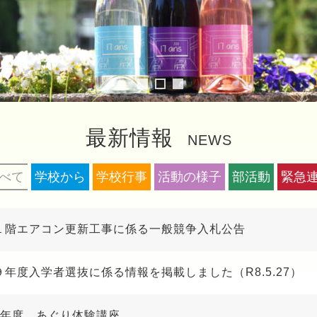
最新情報
NEWS
べて
学校から
学校行事
活動の様子
部活動
緊急
１階エアコン更新工事に係る一般競争入札公告
９年度入学者選抜に係る情報を掲載しました（R8.5.27）
8年度 あぐり体験講座