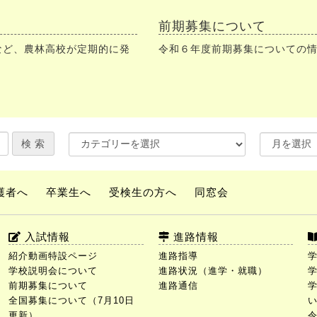
前期募集について
など、農林高校が定期的に発
令和６年度前期募集についての
護者へ
卒業生へ
受検生の方へ
同窓会
入試情報
進路情報
紹介動画特設ページ
進路指導
学校説明会について
進路状況（進学・就職）
前期募集について
進路通信
全国募集について（7月10日
更新）