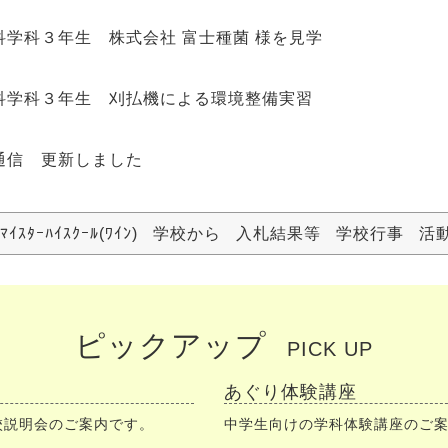
科学科３年生 株式会社 富士種菌 様を見学
科学科３年生 刈払機による環境整備実習
通信 更新しました
ﾏｲｽﾀｰﾊｲｽｸｰﾙ(ﾜｲﾝ)
学校から
入札結果等
学校行事
活
ピックアップ
PICK UP
あぐり体験講座
校説明会のご案内です。
中学生向けの学科体験講座のご