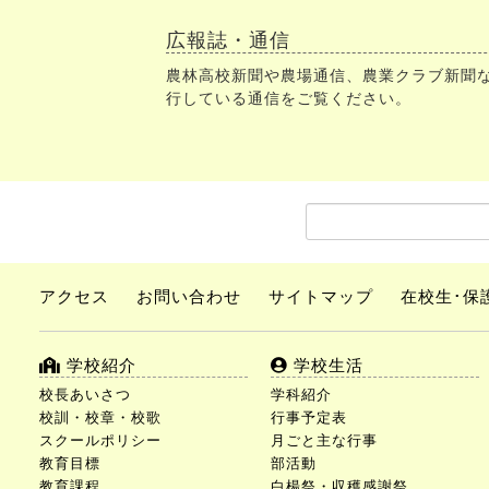
広報誌・通信
農林高校新聞や農場通信、農業クラブ新聞
行している通信をご覧ください。
アクセス
お問い合わせ
サイトマップ
在校生･保
学校紹介
学校生活
校長あいさつ
学科紹介
校訓・校章・校歌
行事予定表
スクールポリシー
月ごと主な行事
教育目標
部活動
教育課程
白楊祭・収穫感謝祭